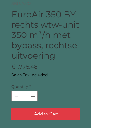
SKU: 7503
EuroAir 350 BY
rechts wtw-unit
350 m³/h met
bypass, rechtse
uitvoering
Price
€1,775.48
Sales Tax Included
Quantity
*
Add to Cart