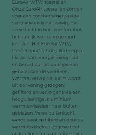
EuroAir WTW toestellen
Onze EuroAir toestellen zorgen
voor een constante geregelde
ventilatie en is het bewijs, dat
verse lucht in huis comfortabel,
behaaglijk warm en gezond
kan zijn. Het EuroAir WTW
toestel hoort tot de allerhoogste
klasse van energiezuinigheid
en berust op het principe van
gebalanceerde ventilatie.
Warme (vervuilde) lucht wordt
uit de woning gezogen,
gefilterd en vervolgens via een
hoogwaardige, aluminium
warmtewisselaar naar buiten
geblazen. Verse buitenlucht
wordt eerst gefilterd en door de
warmtewisselaar opgewarmd
of afgekoeld en aansluitend via