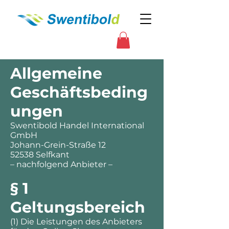
Allgemeine
Geschäftsbeding
ungen
Swentibold Handel International
GmbH
Johann-Grein-Straße 12
52538 Selfkant
– nachfolgend Anbieter –
§ 1
Geltungsbereich
(1) Die Leistungen des Anbieters