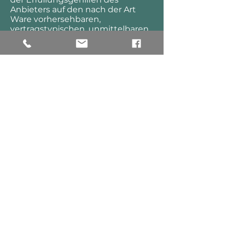
Anbieters auf den nach der Art
Ware vorhersehbaren,
vertragstypischen, unmittelbaren
Durchschnittsschaden. Bei leicht
fahrlässigen Pflichtverletzungen
von nicht vertragswesentlichen
Pflichten, durch deren Verletzung
die Durchführung des Vertrages
nicht gefährdet wird, haften wir
sowie unsere Erfüllungsgehilfen
nicht.
(2) Die vorstehenden
Haftungsbeschränkungen gelten
nicht bei Ansprüchen aus
Produkthaftung oder aus Garantie
sowie bei Ansprüchen aufgrund
von Körper- und
Gesundheitsschäden sowie bei
Verlust Ihres Lebens.
§ 10 Datenschutz