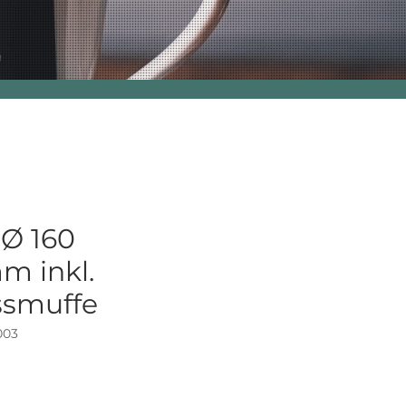
Ø 160
m inkl.
ssmuffe
003