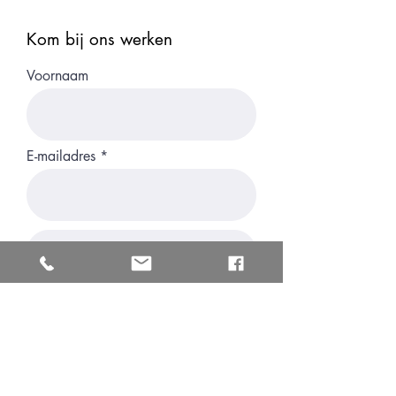
Kom bij ons werken
Voornaam
E-mailadres
CV uploaden
Ondersteund bestand uploaden (max. 15 MB)
Achternaam